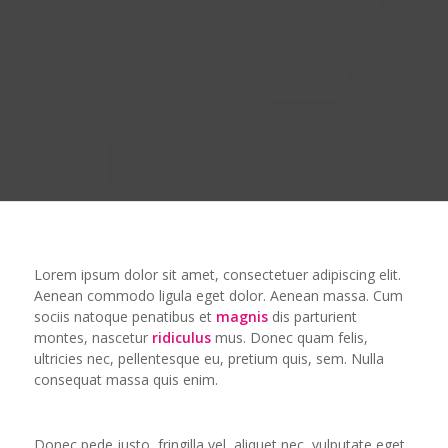
Lorem ipsum dolor sit amet, consectetuer adipiscing elit.
Aenean commodo ligula eget dolor. Aenean massa. Cum
sociis natoque penatibus et
magnis
dis parturient
montes, nascetur
ridiculus
mus. Donec quam felis,
ultricies nec, pellentesque eu, pretium quis, sem. Nulla
consequat massa quis enim.
Donec pede justo, fringilla vel, aliquet nec, vulputate eget,