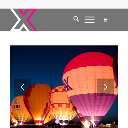
1
2
3
4