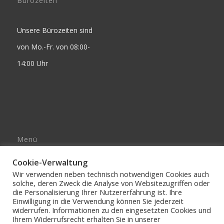
Bürozeiten
Unsere Bürozeiten sind
von Mo.-Fr. von 08:00-
14:00 Uhr
Menü
Impressum
Cookie-Verwaltung
AGB’s
Wir verwenden neben technisch notwendigen Cookies auch
solche, deren Zweck die Analyse von Websitezugriffen oder
DATENSCHUTZERKLÄRUNG
die Personalisierung Ihrer Nutzererfahrung ist. Ihre
Einwilligung in die Verwendung können Sie jederzeit
widerrufen. Informationen zu den eingesetzten Cookies und
Ihrem Widerrufsrecht erhalten Sie in unserer