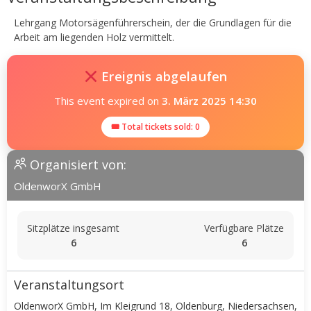
Lehrgang Motorsägenführerschein, der die Grundlagen für die
Arbeit am liegenden Holz vermittelt.
Ereignis abgelaufen
This event expired on
3. März 2025 14:30
🎟 Total tickets sold: 0
Organisiert von:
OldenworX GmbH
Sitzplätze insgesamt
Verfügbare Plätze
6
6
Veranstaltungsort
OldenworX GmbH, Im Kleigrund 18, Oldenburg, Niedersachsen,