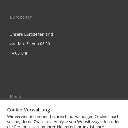
Bürozeiten
Unsere Bürozeiten sind
von Mo.-Fr. von 08:00-
14:00 Uhr
Menü
Impressum
Cookie-Verwaltung
AGB’s
Wir verwenden neben technisch notwendigen Cookies auch
solche, deren Zweck die Analyse von Websitezugriffen oder
DATENSCHUTZERKLÄRUNG
die Personalisierung Ihrer Nutzererfahrung ist. Ihre