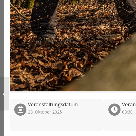
Motor-/Kettensägenausbildung
(Modul A)
Veranstaltungsdatum:
Veran
23. Oktober 2025
08:30