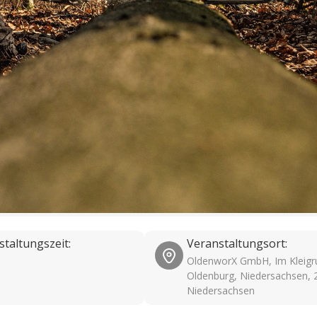
staltungszeit:
Veranstaltungsort:
OldenworX GmbH, Im Kleigr
Oldenburg, Niedersachsen, 
Niedersachsen