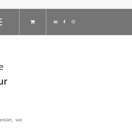
e
ur
rklärt, wie