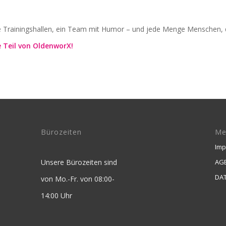
 Trainingshallen, ein Team mit Humor – und jede Menge Menschen, die
 Teil von OldenworX!
Bürozeiten
Me
Im
Unsere Bürozeiten sind
AGB
DA
von Mo.-Fr. von 08:00-
14:00 Uhr