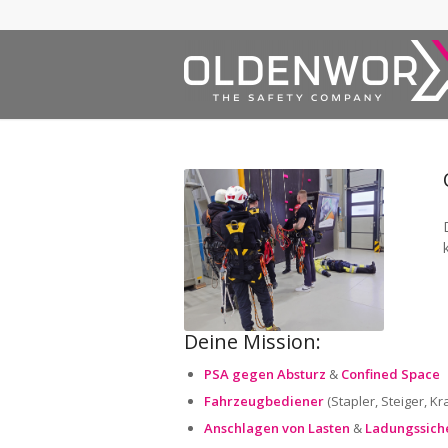
Deine Mission:
PSA gegen Absturz
&
Confined Space
Fahrzeugbediener
(Stapler, Steiger, K
Anschlagen von Lasten
&
Ladungssich