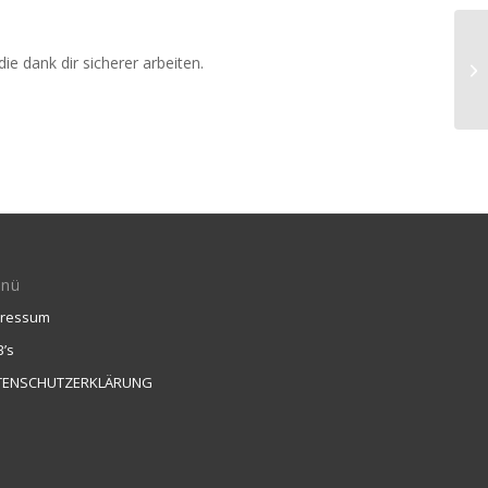
 dank dir sicherer arbeiten.
nü
pressum
’s
TENSCHUTZERKLÄRUNG