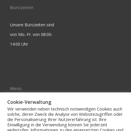
Bürozeiten
Unsere Bürozeiten sind
von Mo.-Fr. von 08:00-
14:00 Uhr
Menü
Impressum
Cookie-Verwaltung
AGB’s
Wir verwenden neben technisch notwendigen Cookies auch
solche, deren Zweck die Analyse von Websitezugriffen oder
DATENSCHUTZERKLÄRUNG
die Personalisierung Ihrer Nutzererfahrung ist. Ihre
Einwilligung in die Verwendung können Sie jederzeit
widerrufen. Informationen zu den eingesetzten Cookies und