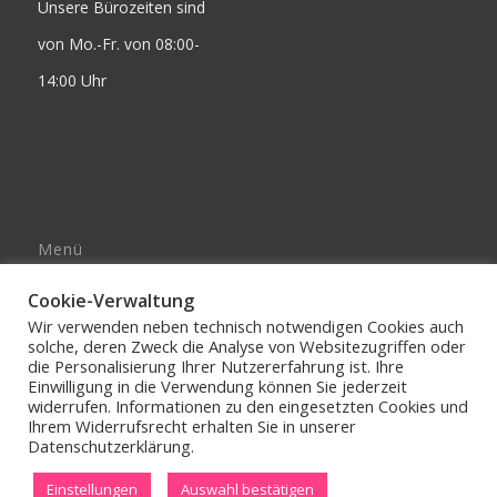
Unsere Bürozeiten sind
von Mo.-Fr. von 08:00-
14:00 Uhr
Menü
Impressum
Cookie-Verwaltung
AGB’s
Wir verwenden neben technisch notwendigen Cookies auch
solche, deren Zweck die Analyse von Websitezugriffen oder
DATENSCHUTZERKLÄRUNG
die Personalisierung Ihrer Nutzererfahrung ist. Ihre
Einwilligung in die Verwendung können Sie jederzeit
widerrufen. Informationen zu den eingesetzten Cookies und
Ihrem Widerrufsrecht erhalten Sie in unserer
Datenschutzerklärung.
Einstellungen
Auswahl bestätigen
© Copyright - OldenworX